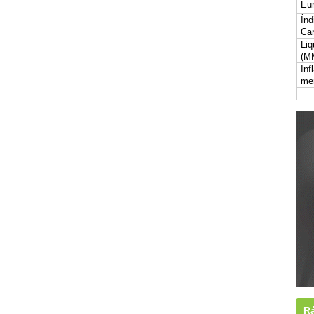
Eur
Índ
Car
Liq
(M
Inf
me
Rá