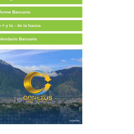
forme Bancario
 + y lo - de la banca
lendario Bancario