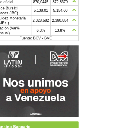
o oficial
870,0445
872,8379
ice Bursátil
5.138,01
5.154,60
acas (IBC)
uidez Monetaria
2.328.582
2.390.884
MBs.)
lación (Var%
6,3%
13,8%
nsual)
Fuente: BCV - BVC
nking Bancario