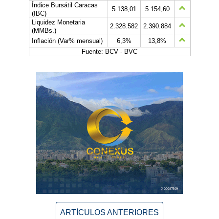
Índice Bursátil Caracas
5.138,01
5.154,60
(IBC)
Liquidez Monetaria
2.328.582
2.390.884
(MMBs.)
Inflación (Var% mensual)
6,3%
13,8%
Fuente: BCV - BVC
ARTÍCULOS ANTERIORES