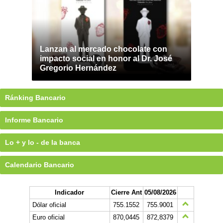
Lanzan al mercado chocolate con
impacto social en honor al Dr. José
Gregorio Hernández
Ránking Bancario
Informe Bancario
Lo + y lo - de la banca
Calendario Bancario
Indicador
Cierre Ant
05/08/2026
Dólar oficial
755.1552
755.9001
Euro oficial
870,0445
872,8379