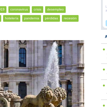
D19
coronavirus
crisis
desempleo
hotelería
pandemia
pérdidas
recesión
A