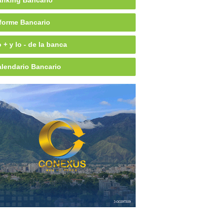
nking Bancario
forme Bancario
 + y lo - de la banca
lendario Bancario