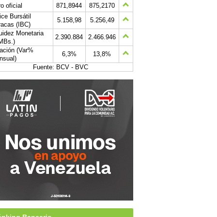
o oficial
871,8944
875,2170
ice Bursátil
5.158,98
5.256,49
acas (IBC)
uidez Monetaria
2.390.884
2.466.946
MBs.)
lación (Var%
6,3%
13,8%
nsual)
Fuente: BCV - BVC