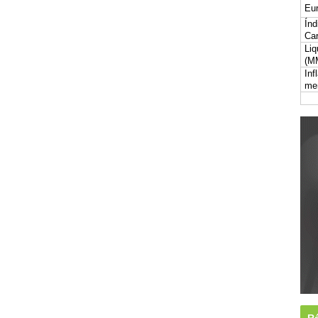
Eur
Índ
Car
Liq
(M
Inf
me