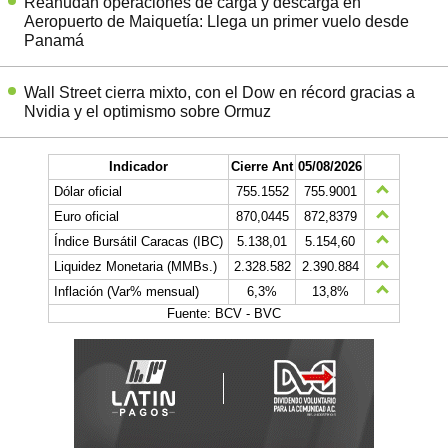
Reanudan operaciones de carga y descarga en
Aeropuerto de Maiquetía: Llega un primer vuelo desde
Panamá
Wall Street cierra mixto, con el Dow en récord gracias a
Nvidia y el optimismo sobre Ormuz
Indicador
Cierre Ant
05/08/2026
Dólar oficial
755.1552
755.9001
Euro oficial
870,0445
872,8379
Índice Bursátil Caracas (IBC)
5.138,01
5.154,60
Liquidez Monetaria (MMBs.)
2.328.582
2.390.884
Inflación (Var% mensual)
6,3%
13,8%
Fuente: BCV - BVC