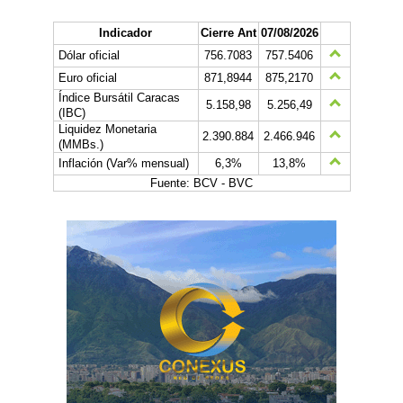
Indicador
Cierre Ant
07/08/2026
Dólar oficial
756.7083
757.5406
Euro oficial
871,8944
875,2170
Índice Bursátil Caracas
5.158,98
5.256,49
(IBC)
Liquidez Monetaria
2.390.884
2.466.946
(MMBs.)
Inflación (Var% mensual)
6,3%
13,8%
Fuente: BCV - BVC