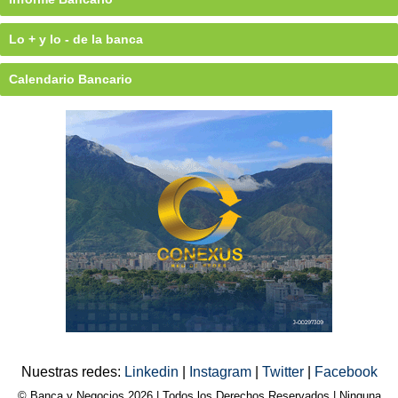
Lo + y lo - de la banca
Calendario Bancario
Nuestras redes:
Linkedin
|
Instagram
|
Twitter
|
Facebook
© Banca y Negocios 2026 | Todos los Derechos Reservados | Ninguna