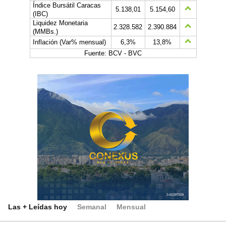
Índice Bursátil Caracas
5.138,01
5.154,60
(IBC)
Liquidez Monetaria
2.328.582
2.390.884
(MMBs.)
Inflación (Var% mensual)
6,3%
13,8%
Fuente: BCV - BVC
Las + Leídas hoy
Semanal
Mensual