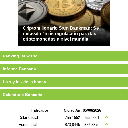
Criptomillonario Sam Bankman: Se
necesita "más regulación para las
criptomonedas a nivel mundial"
Ránking Bancario
Informe Bancario
Lo + y lo - de la banca
Calendario Bancario
Indicador
Cierre Ant
05/08/2026
Dólar oficial
755.1552
755.9001
Euro oficial
870,0445
872,8379