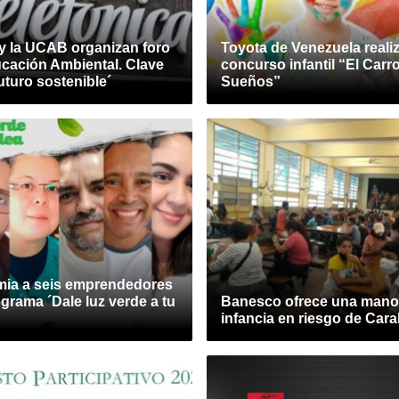
 y la UCAB organizan foro
Toyota de Venezuela realiz
ucación Ambiental. Clave
concurso infantil “El Carr
uturo sostenible´
Sueños”
ia a seis emprendedores
grama ´Dale luz verde a tu
Banesco ofrece una mano 
infancia en riesgo de Car