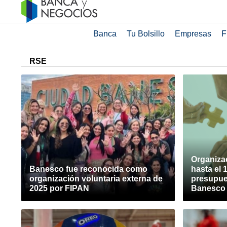
Banca
Tu Bolsillo
Empresas
F
RSE
Organiza
Banesco fue reconocida como
hasta el 
organización voluntaria externa de
presupues
2025 por FIPAN
Banesco