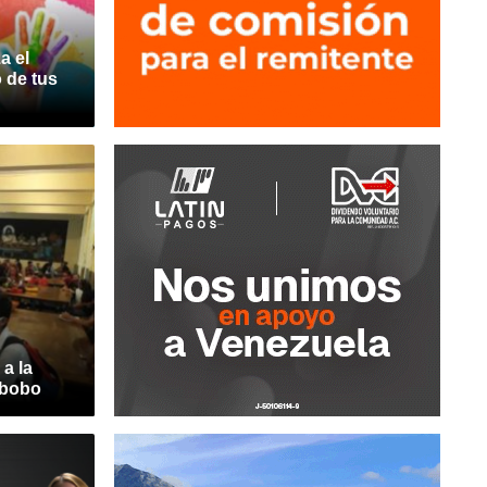
a el
o de tus
a la
abobo