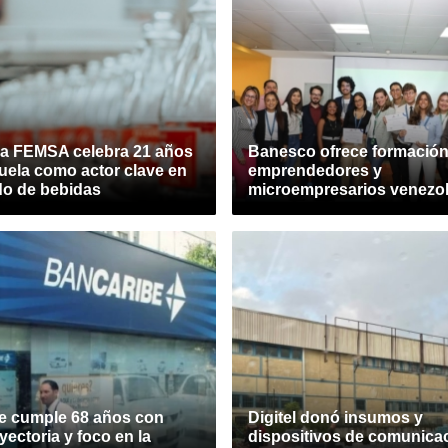
a FEMSA celebra 21 años
Banesco ofrece formación
uela como actor clave en
emprendedores y
do de bebidas
microempresarios venezo
e cumple 68 años con
Digitel donó insumos y
ayectoria y foco en la
dispositivos de comunica