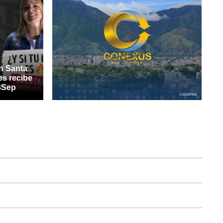
n Santa
s recibe
4Sep