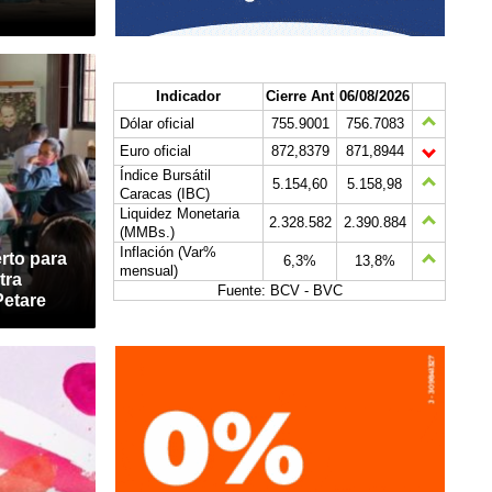
Indicador
Cierre Ant
06/08/2026
Dólar oficial
755.9001
756.7083
Euro oficial
872,8379
871,8944
Índice Bursátil
5.154,60
5.158,98
Caracas (IBC)
Liquidez Monetaria
2.328.582
2.390.884
(MMBs.)
Inflación (Var%
rto para
6,3%
13,8%
mensual)
tra
Fuente: BCV - BVC
Petare