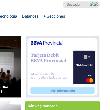
ecnología
Balances
+ Secciones
 rica
es
Ránking Bancario