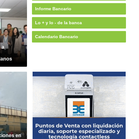
Informe Bancario
Lo + y lo - de la banca
Calendario Bancario
 a
lanos
ciones en