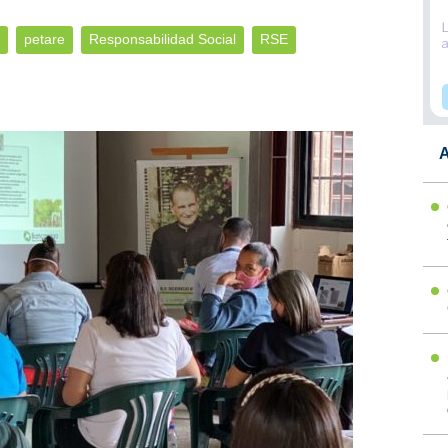
petare
Responsabilidad Social
RSE
A