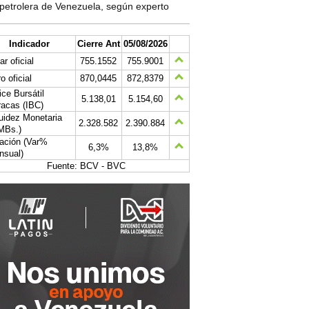
petrolera de Venezuela, según experto
Indicador
Cierre Ant
05/08/2026
ar oficial
755.1552
755.9001
o oficial
870,0445
872,8379
ice Bursátil
5.138,01
5.154,60
acas (IBC)
uidez Monetaria
2.328.582
2.390.884
MBs.)
lación (Var%
6,3%
13,8%
nsual)
Fuente: BCV - BVC