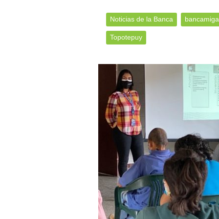
Noticias de la Banca
bancamiga
Topotepuy