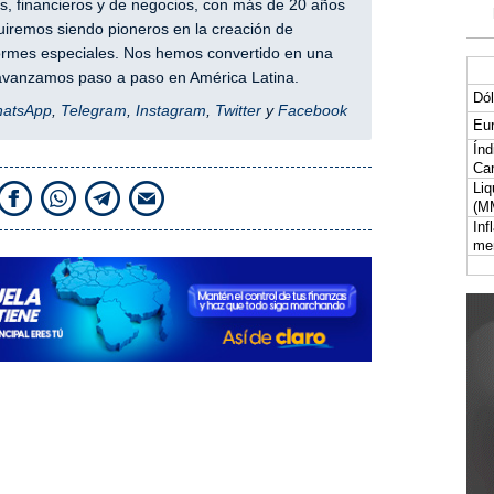
, financieros y de negocios, con más de 20 años
iremos siendo pioneros en la creación de
nformes especiales. Nos hemos convertido en una
y avanzamos paso a paso en América Latina.
Dól
hatsApp
,
Telegram
,
Instagram
,
Twitter
y
Facebook
Eur
Índ
Car
Liq
(M
Inf
me