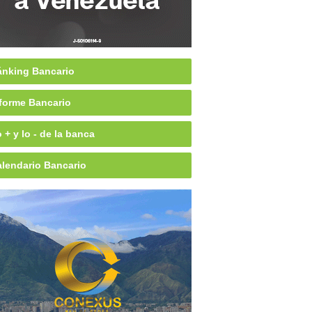
nking Bancario
forme Bancario
 + y lo - de la banca
lendario Bancario