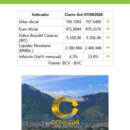
Indicador
Cierre Ant
07/08/2026
Dólar oficial
756.7083
757.5406
Euro oficial
871,8944
875,2170
Índice Bursátil Caracas
5.158,98
5.256,49
(IBC)
Liquidez Monetaria
2.390.884
2.466.946
(MMBs.)
Inflación (Var% mensual)
6,3%
13,8%
Fuente: BCV - BVC