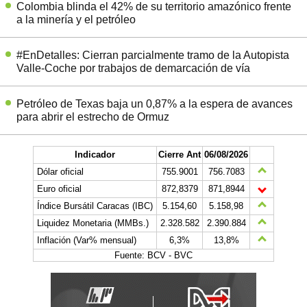
Colombia blinda el 42% de su territorio amazónico frente
a la minería y el petróleo
#EnDetalles: Cierran parcialmente tramo de la Autopista
Valle-Coche por trabajos de demarcación de vía
Petróleo de Texas baja un 0,87% a la espera de avances
para abrir el estrecho de Ormuz
Indicador
Cierre Ant
06/08/2026
Dólar oficial
755.9001
756.7083
Euro oficial
872,8379
871,8944
Índice Bursátil Caracas (IBC)
5.154,60
5.158,98
Liquidez Monetaria (MMBs.)
2.328.582
2.390.884
Inflación (Var% mensual)
6,3%
13,8%
Fuente: BCV - BVC