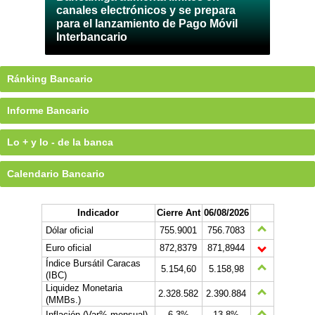
canales electrónicos y se prepara
para el lanzamiento de Pago Móvil
Interbancario
Ránking Bancario
Informe Bancario
Lo + y lo - de la banca
Calendario Bancario
Indicador
Cierre Ant
06/08/2026
Dólar oficial
755.9001
756.7083
Euro oficial
872,8379
871,8944
Índice Bursátil Caracas
5.154,60
5.158,98
(IBC)
Liquidez Monetaria
2.328.582
2.390.884
(MMBs.)
Inflación (Var% mensual)
6,3%
13,8%