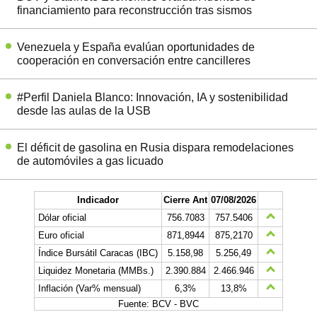
financiamiento para reconstrucción tras sismos
Venezuela y España evalúan oportunidades de
cooperación en conversación entre cancilleres
#Perfil Daniela Blanco: Innovación, IA y sostenibilidad
desde las aulas de la USB
El déficit de gasolina en Rusia dispara remodelaciones
de automóviles a gas licuado
Indicador
Cierre Ant
07/08/2026
Dólar oficial
756.7083
757.5406
Euro oficial
871,8944
875,2170
Índice Bursátil Caracas (IBC)
5.158,98
5.256,49
Liquidez Monetaria (MMBs.)
2.390.884
2.466.946
Inflación (Var% mensual)
6,3%
13,8%
Fuente: BCV - BVC