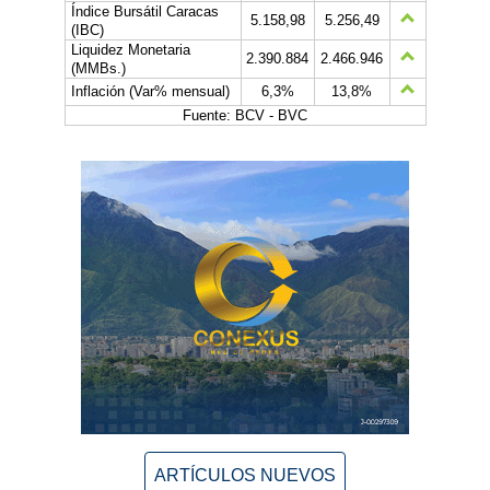
Índice Bursátil Caracas
5.158,98
5.256,49
(IBC)
Liquidez Monetaria
2.390.884
2.466.946
(MMBs.)
Inflación (Var% mensual)
6,3%
13,8%
Fuente: BCV - BVC
ARTÍCULOS NUEVOS