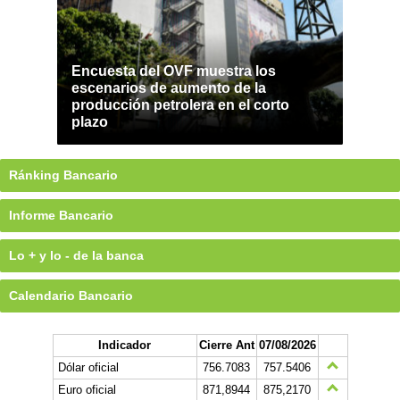
Encuesta del OVF muestra los
escenarios de aumento de la
producción petrolera en el corto
plazo
Ránking Bancario
Informe Bancario
Lo + y lo - de la banca
Calendario Bancario
Indicador
Cierre Ant
07/08/2026
Dólar oficial
756.7083
757.5406
Euro oficial
871,8944
875,2170