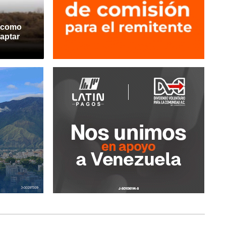
á como
captar