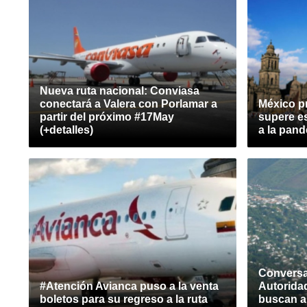
Nueva ruta nacional: Conviasa
conectará a Valera con Porlamar a
México pr
partir del próximo #17May
supere es
(+detalles)
a la pan
Conversan
#Atención Avianca puso a la venta
Autoridad
boletos para su regreso a la ruta
buscan am