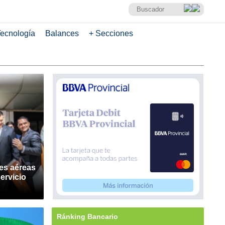
ecnología
Balances
+ Secciones
es aéreas
ervicio
Ránking Bancario