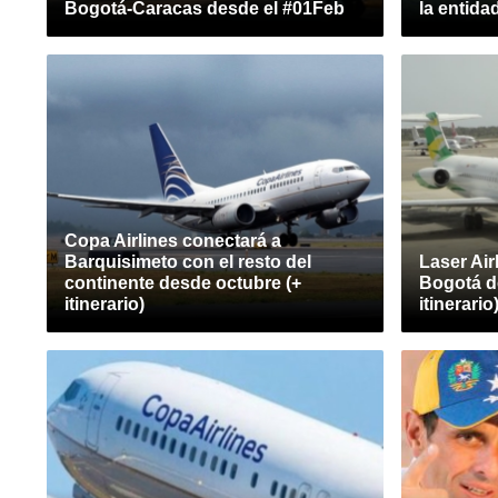
Bogotá-Caracas desde el #01Feb
la entida
Copa Airlines conectará a
Barquisimeto con el resto del
Laser Air
continente desde octubre (+
Bogotá de
itinerario)
itinerario