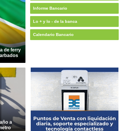
Informe Bancario
Lo + y lo - de la banca
Calendario Bancario
 de ferry
Barbados
 año a
metro