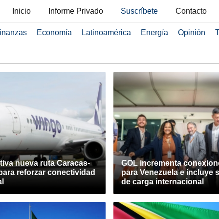
Inicio
Informe Privado
Suscríbete
Contacto
inanzas
Economía
Latinoamérica
Energía
Opinión
T
tiva nueva ruta Caracas-
GOL incrementa conexion
para reforzar conectividad
para Venezuela e incluye s
al
de carga internacional