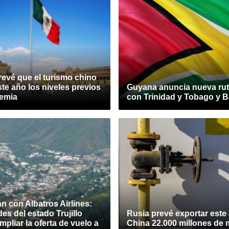
evé que el turismo chino
te año los niveles previos
Guyana anuncia nueva ruta
demia
con Trinidad y Tobago y 
 con Albatros Airlines:
es del estado Trujillo
Rusia prevé exportar este
pliar la oferta de vuelo a
China 22.000 millones de 