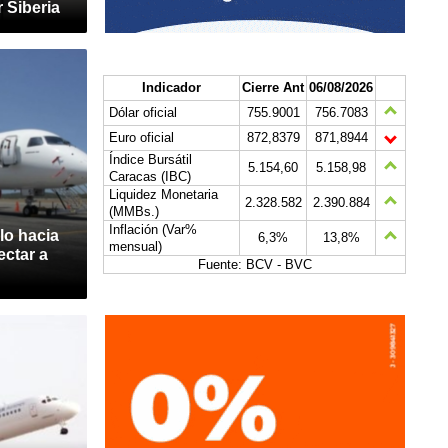
 Siberia
Indicador
Cierre Ant
06/08/2026
Dólar oficial
755.9001
756.7083
Euro oficial
872,8379
871,8944
Índice Bursátil
5.154,60
5.158,98
Caracas (IBC)
Liquidez Monetaria
2.328.582
2.390.884
(MMBs.)
Inflación (Var%
lo hacia
6,3%
13,8%
mensual)
ctar a
Fuente: BCV - BVC