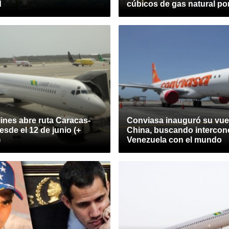
d
cúbicos de gas natural por
lines abre ruta Caracas-
Conviasa inauguró su vue
sde el 12 de junio (+
China, buscando intercone
)
Venezuela con el mundo