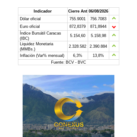
Indicador
Cierre Ant
06/08/2026
Dólar oficial
755.9001
756.7083
Euro oficial
872,8379
871,8944
Índice Bursátil Caracas
5.154,60
5.158,98
(IBC)
Liquidez Monetaria
2.328.582
2.390.884
(MMBs.)
Inflación (Var% mensual)
6,3%
13,8%
Fuente: BCV - BVC