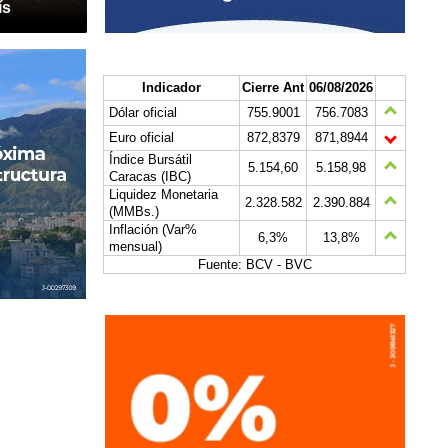
ís
Indicador
Cierre Ant
06/08/2026
Dólar oficial
755.9001
756.7083
Euro oficial
872,8379
871,8944
Índice Bursátil
5.154,60
5.158,98
Caracas (IBC)
Liquidez Monetaria
2.328.582
2.390.884
(MMBs.)
Inflación (Var%
6,3%
13,8%
mensual)
Fuente: BCV - BVC