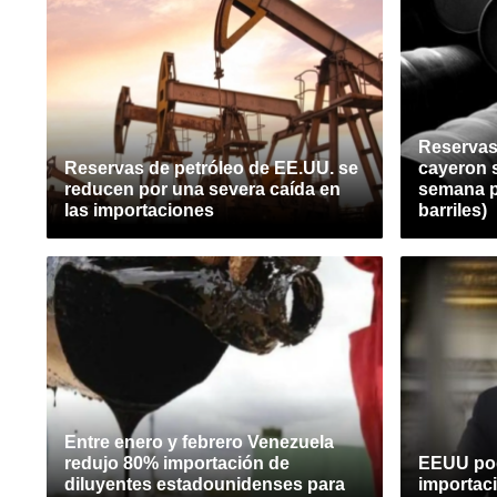
Reservas
Reservas de petróleo de EE.UU. se
cayeron 
reducen por una severa caída en
semana p
las importaciones
barriles)
Entre enero y febrero Venezuela
redujo 80% importación de
EEUU pod
diluyentes estadounidenses para
importaci