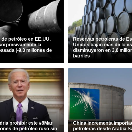
 de petróleo en EE.UU.
Reservas petroleras de E
sorpresivamente la
Unidos bajan más de lo e
asada (-9,3 millones de
disminuyeron en 3,6 millo
barriles
ría prohibir este #8Mar
China incrementa importa
ones de petróleo ruso sin
petroleras desde Arabia S