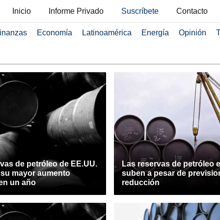
Inicio
Informe Privado
Suscríbete
Contacto
inanzas
Economía
Latinoamérica
Energía
Opinión
T
rvas de petróleo de EE.UU.
Las reservas de petróleo 
n su mayor aumento
suben a pesar de previsio
en un año
reducción