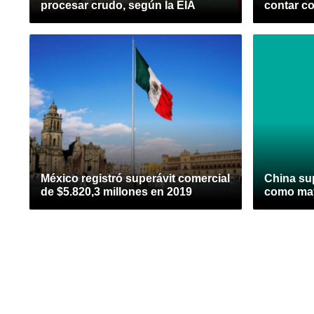
procesar crudo, según la EIA
contar c
México registró superávit comercial
China su
de $5.820,3 millones en 2019
como may