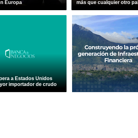
on Europa
más que cualquier otro pa
pera a Estados Unidos
or importador de crudo