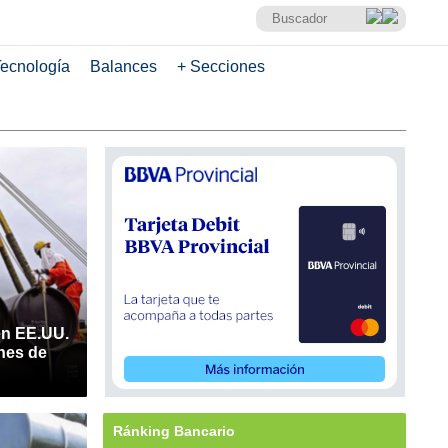
ecnología
Balances
+ Secciones
en EE.UU.
nes de
Ránking Bancario