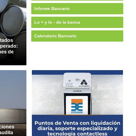
Informe Bancario
Lo + y lo - de la banca
Calendario Bancario
stados
sperado:
nes de
ciones
audita