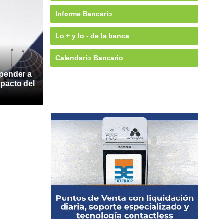
Informe Bancario
Lo + y lo - de la banca
Calendario Bancario
spender a
mpacto del