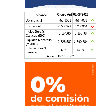
Indicador
Cierre Ant
06/08/2026
Dólar oficial
755.9001
756.7083
Euro oficial
872,8379
871,8944
Índice Bursátil
5.154,60
5.158,98
Caracas (IBC)
Liquidez Monetaria
2.328.582
2.390.884
(MMBs.)
Inflación (Var%
6,3%
13,8%
mensual)
Fuente: BCV - BVC