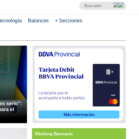
ecnología
Balances
+ Secciones
es serio":
ara el
Ránking Bancario