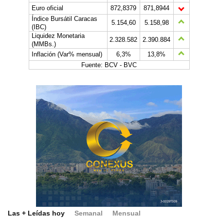
Euro oficial
872,8379
871,8944
Índice Bursátil Caracas
5.154,60
5.158,98
(IBC)
Liquidez Monetaria
2.328.582
2.390.884
(MMBs.)
Inflación (Var% mensual)
6,3%
13,8%
Fuente: BCV - BVC
Las + Leídas hoy
Semanal
Mensual