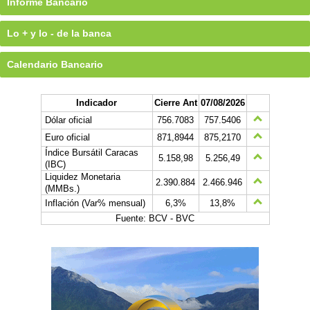
Informe Bancario
Lo + y lo - de la banca
Calendario Bancario
Indicador
Cierre Ant
07/08/2026
Dólar oficial
756.7083
757.5406
Euro oficial
871,8944
875,2170
Índice Bursátil Caracas
5.158,98
5.256,49
(IBC)
Liquidez Monetaria
2.390.884
2.466.946
(MMBs.)
Inflación (Var% mensual)
6,3%
13,8%
Fuente: BCV - BVC