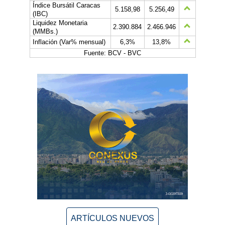
Índice Bursátil Caracas
5.158,98
5.256,49
(IBC)
Liquidez Monetaria
2.390.884
2.466.946
(MMBs.)
Inflación (Var% mensual)
6,3%
13,8%
Fuente: BCV - BVC
ARTÍCULOS NUEVOS