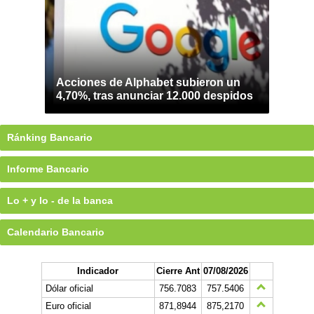
Acciones de Alphabet subieron un
4,70%, tras anunciar 12.000 despidos
Ránking Bancario
Informe Bancario
Lo + y lo - de la banca
Calendario Bancario
Indicador
Cierre Ant
07/08/2026
Dólar oficial
756.7083
757.5406
Euro oficial
871,8944
875,2170