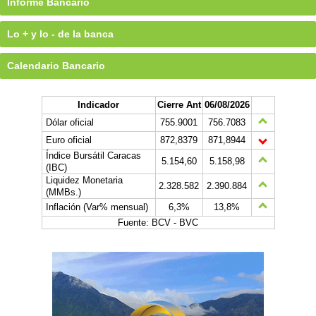
Informe Bancario
Lo + y lo - de la banca
Calendario Bancario
Indicador
Cierre Ant
06/08/2026
Dólar oficial
755.9001
756.7083
Euro oficial
872,8379
871,8944
Índice Bursátil Caracas
5.154,60
5.158,98
(IBC)
Liquidez Monetaria
2.328.582
2.390.884
(MMBs.)
Inflación (Var% mensual)
6,3%
13,8%
Fuente: BCV - BVC