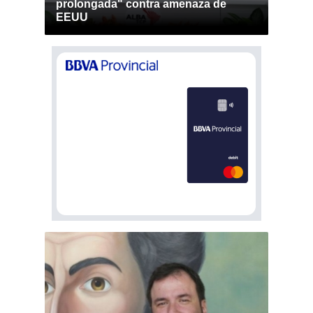
prolongada" contra amenaza de
EEUU