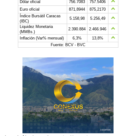
Dólar oficial
756.7083
757.5406
Euro oficial
871,8944
875,2170
Índice Bursátil Caracas
5.158,98
5.256,49
(IBC)
Liquidez Monetaria
2.390.884
2.466.946
(MMBs.)
Inflación (Var% mensual)
6,3%
13,8%
Fuente: BCV - BVC