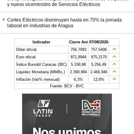
y nuevo viceministro de Servicios Eléctricos
Cortes Eléctricos disminuyen hasta en 70% la jornada
laboral en industrias de Aragua
Indicador
Cierre Ant
07/08/2026
Dólar oficial
756.7083
757.5406
Euro oficial
871,8944
875,2170
Índice Bursátil Caracas (IBC)
5.158,98
5.256,49
Liquidez Monetaria (MMBs.)
2.390.884
2.466.946
Inflación (Var% mensual)
6,3%
13,8%
Fuente: BCV - BVC