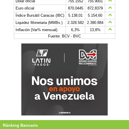
Dólar oficial
755.1552
755.9001
Euro oficial
870,0445
872,8379
Índice Bursátil Caracas (IBC)
5.138,01
5.154,60
Liquidez Monetaria (MMBs.)
2.328.582
2.390.884
Inflación (Var% mensual)
6,3%
13,8%
Fuente: BCV - BVC
Ránking Bancario