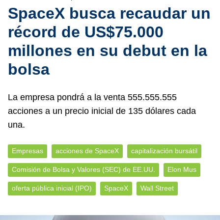
SpaceX busca recaudar un
récord de US$75.000
millones en su debut en la
bolsa
La empresa pondrá a la venta 555.555.555
acciones a un precio inicial de 135 dólares cada
una.
Empresas
acciones de SpaceX
capitalización bursátil
Comisión de Bolsa y Valores (SEC) de EE.UU.
Elon Mus
oferta pública inicial (IPO)
SpaceX
Wall Street