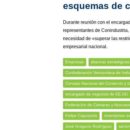
esquemas de c
Durante reunión con el encarga
representantes de Conindustria
necesidad de «superar las restri
empresarial nacional.
Empresas
alianzas estratégicas
Confederación Venezolana de Indus
Consejo Nacional del Comercio y l
encargado de negocios de EE.UU.
Federación de Cámaras y Asociaci
Felipe Capozzolo
inversiones ex
José Gregorio Rodríguez
sector