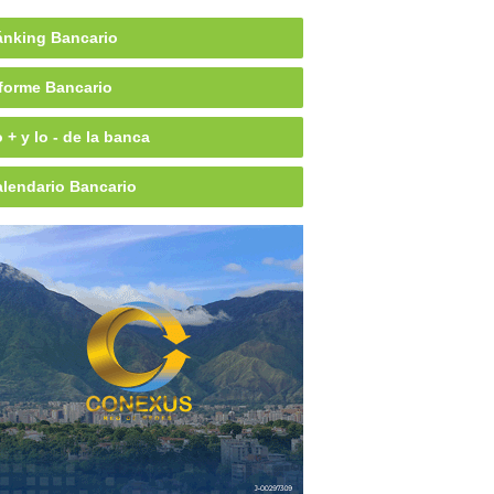
nking Bancario
forme Bancario
 + y lo - de la banca
lendario Bancario