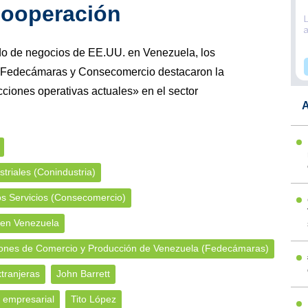
ooperación
do de negocios de EE.UU. en Venezuela, los
, Fedecámaras y Consecomercio destacaron la
cciones operativas actuales» en el sector
A
triales (Conindustria)
os Servicios (Consecomercio)
 en Venezuela
ones de Comercio y Producción de Venezuela (Fedecámaras)
tranjeras
John Barrett
 empresarial
Tito López