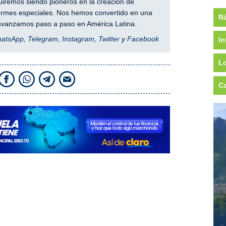
iremos siendo pioneros en la creación de
nformes especiales. Nos hemos convertido en una
Rá
y avanzamos paso a paso en América Latina.
hatsApp
,
Telegram
,
Instagram
,
Twitter
y
Facebook
In
Lo
Ca