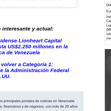
Dól
Eur
Índ
Car
Liq
interesante y actual:
(M
Inf
me
idense Lionheart Capital
sta US$2.250 millones en la
ica de Venezuela
volver a Categoría 1:
de la Administración Federal
.UU.
 principales portales de noticias en Venezuela
, financieros y de negocios, con más de 20 años