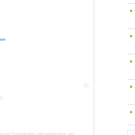
ram
a por Conindustria (@conindustria_ve)