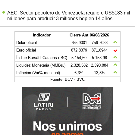
AEC: Sector petrolero de Venezuela requiere US$183 mil
millones para producir 3 millones bdp en 14 años
Indicador
Cierre Ant
06/08/2026
Dólar oficial
755.9001
756.7083
Euro oficial
872,8379
871,8944
Índice Bursátil Caracas (IBC)
5.154,60
5.158,98
Liquidez Monetaria (MMBs.)
2.328.582
2.390.884
Inflación (Var% mensual)
6,3%
13,8%
Fuente: BCV - BVC