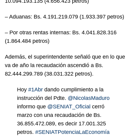
10.094.193.135 (4.656.423 petros)
– Aduanas: Bs. 4.191.219.079 (1.933.397 petros)
– Por otras rentas internas: Bs. 4.041.828.316
(1.864.484 petros)
Además, el superintendente señaló que en lo que
va de año la recaudación ascendió a Bs.
82.444.299.789 (38.031.322 petros).
Hoy
#1Abr
dando cumplimiento a la
instrucción del Pdte.
@NicolasMaduro
informo que
@SENIAT_Oficial
cerró
marzo con una recaudación de Bs.
36.855.472.089, es decir 17.001.325
petros.
#SENIATPotenciaLaEconomía