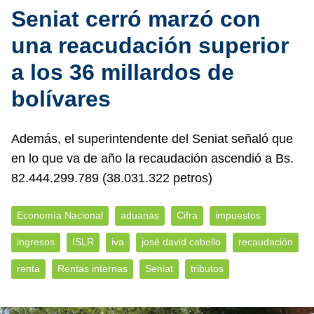
Seniat cerró marzó con
una reacudación superior
a los 36 millardos de
bolívares
Además, el superintendente del Seniat señaló que
en lo que va de año la recaudación ascendió a Bs.
82.444.299.789 (38.031.322 petros)
Economía Nacional
aduanas
Cifra
impuestos
ingresos
ISLR
iva
josé david cabello
recaudación
renta
Rentas internas
Seniat
tributos