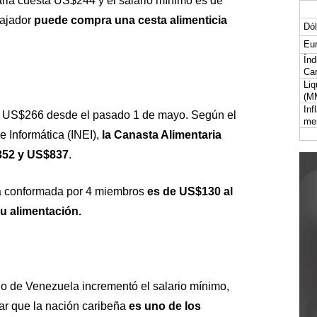
ria cuesta US$244 y el salario mínimo es de
ajador
puede compra una cesta alimenticia
Dól
Eur
Índ
Car
Liq
(M
Inf
de US$266 desde el pasado 1 de mayo. Según el
me
 e Informática (INEI),
la Canasta Alimentaria
$352 y US$837
.
ia conformada por 4 miembros
es de US$130 al
u alimentación.
o de Venezuela incrementó el salario mínimo,
r que la nación caribeña
es uno de los