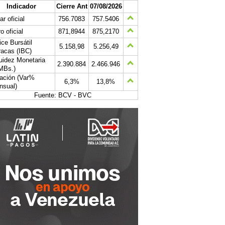
Indicador
Cierre Ant
07/08/2026
ar oficial
756.7083
757.5406
o oficial
871,8944
875,2170
ice Bursátil
5.158,98
5.256,49
acas (IBC)
uidez Monetaria
2.390.884
2.466.946
MBs.)
lación (Var%
6,3%
13,8%
nsual)
Fuente: BCV - BVC