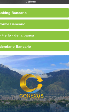
nking Bancario
forme Bancario
 + y lo - de la banca
lendario Bancario