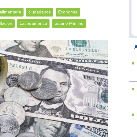
alimentaria
ciudadanos
Economía
flación
Latinoamerica
Salario Mínimo
A