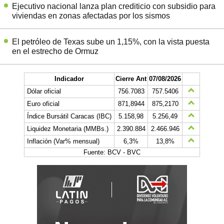
Ejecutivo nacional lanza plan crediticio con subsidio para
viviendas en zonas afectadas por los sismos
El petróleo de Texas sube un 1,15%, con la vista puesta
en el estrecho de Ormuz
Indicador
Cierre Ant
07/08/2026
Dólar oficial
756.7083
757.5406
Euro oficial
871,8944
875,2170
Índice Bursátil Caracas (IBC)
5.158,98
5.256,49
Liquidez Monetaria (MMBs.)
2.390.884
2.466.946
Inflación (Var% mensual)
6,3%
13,8%
Fuente: BCV - BVC