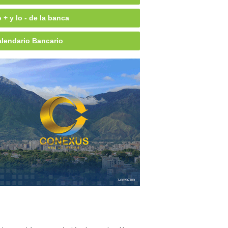
 + y lo - de la banca
lendario Bancario