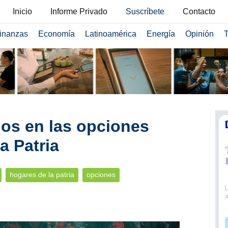
Inicio
Informe Privado
Suscríbete
Contacto
inanzas
Economía
Latinoamérica
Energía
Opinión
T
os en las opciones
a Patria
hogares de la patria
opciones