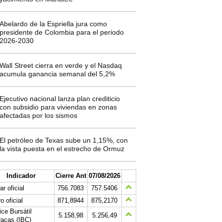
Abelardo de la Espriella jura como
presidente de Colombia para el periodo
2026-2030
Wall Street cierra en verde y el Nasdaq
acumula ganancia semanal del 5,2%
Ejecutivo nacional lanza plan crediticio
con subsidio para viviendas en zonas
afectadas por los sismos
El petróleo de Texas sube un 1,15%, con
la vista puesta en el estrecho de Ormuz
Indicador
Cierre Ant
07/08/2026
ar oficial
756.7083
757.5406
o oficial
871,8944
875,2170
ice Bursátil
5.158,98
5.256,49
acas (IBC)