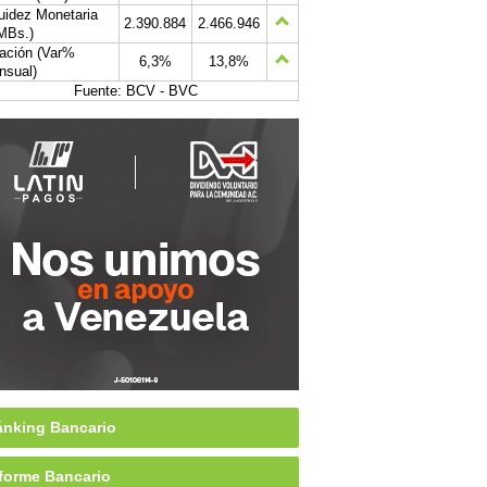
uidez Monetaria
2.390.884
2.466.946
MBs.)
lación (Var%
6,3%
13,8%
nsual)
Fuente: BCV - BVC
nking Bancario
forme Bancario