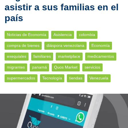
asistir a sus familias en el
país
Noticias de Economía
Asistencia
colombia
compra de bienes
diáspora venezolana
Economía
exequiales
familiares
marketplace
medicamentos
migrantes
panamá
Quos Market
servicios
supermercados
Tecnología
tiendas
Venezuela