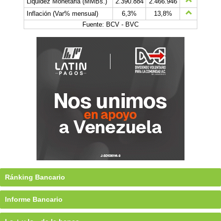
Liquidez Monetaria (MMBs.)
2.390.884
2.466.946
Inflación (Var% mensual)
6,3%
13,8%
Fuente: BCV - BVC
Ránking Bancario
Informe Bancario