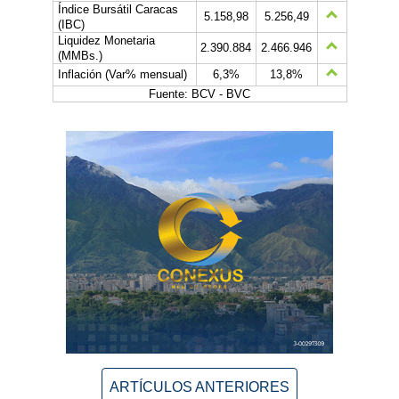
Índice Bursátil Caracas
5.158,98
5.256,49
(IBC)
Liquidez Monetaria
2.390.884
2.466.946
(MMBs.)
Inflación (Var% mensual)
6,3%
13,8%
Fuente: BCV - BVC
ARTÍCULOS ANTERIORES