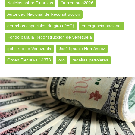
Noticias sobre Finanzas
#terremotos2026
Autoridad Nacional de Reconstrucción
derechos especiales de giro (DEG)
emergencia nacional
Fondo para la Reconstrucción de Venezuela
gobierno de Venezuela
José Ignacio Hernández
Orden Ejecutiva 14373
oro
regalías petroleras