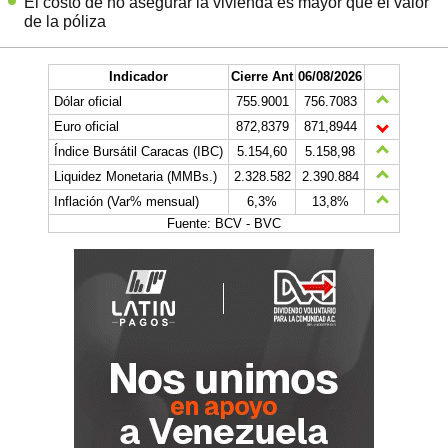
El costo de no asegurar la vivienda es mayor que el valor
de la póliza
Indicador
Cierre Ant
06/08/2026
Dólar oficial
755.9001
756.7083
Euro oficial
872,8379
871,8944
Índice Bursátil Caracas (IBC)
5.154,60
5.158,98
Liquidez Monetaria (MMBs.)
2.328.582
2.390.884
Inflación (Var% mensual)
6,3%
13,8%
Fuente: BCV - BVC