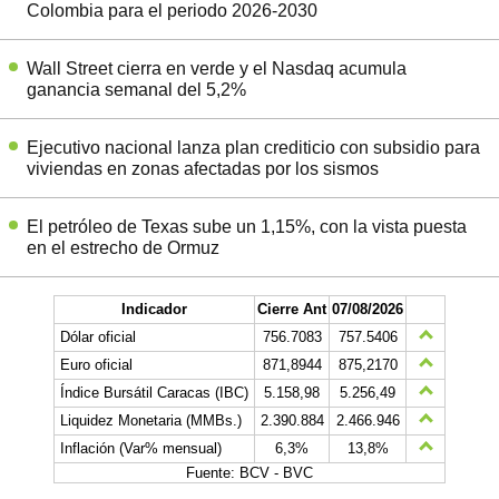
Colombia para el periodo 2026-2030
Wall Street cierra en verde y el Nasdaq acumula
ganancia semanal del 5,2%
Ejecutivo nacional lanza plan crediticio con subsidio para
viviendas en zonas afectadas por los sismos
El petróleo de Texas sube un 1,15%, con la vista puesta
en el estrecho de Ormuz
Indicador
Cierre Ant
07/08/2026
Dólar oficial
756.7083
757.5406
Euro oficial
871,8944
875,2170
Índice Bursátil Caracas (IBC)
5.158,98
5.256,49
Liquidez Monetaria (MMBs.)
2.390.884
2.466.946
Inflación (Var% mensual)
6,3%
13,8%
Fuente: BCV - BVC