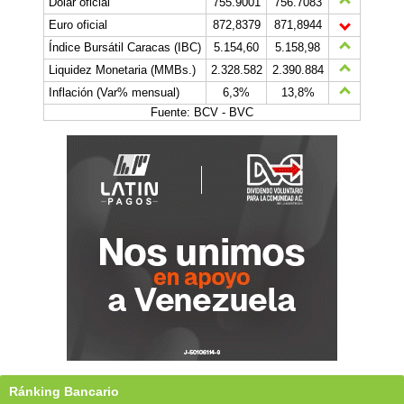
Dólar oficial
755.9001
756.7083
Euro oficial
872,8379
871,8944
Índice Bursátil Caracas (IBC)
5.154,60
5.158,98
Liquidez Monetaria (MMBs.)
2.328.582
2.390.884
Inflación (Var% mensual)
6,3%
13,8%
Fuente: BCV - BVC
Ránking Bancario