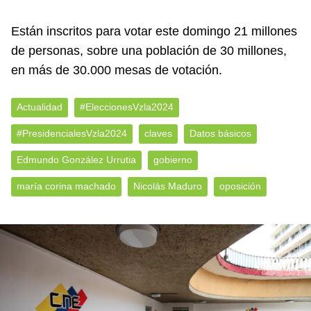
Están inscritos para votar este domingo 21 millones
de personas, sobre una población de 30 millones,
en más de 30.000 mesas de votación.
Actualidad
#EleccionesVzla2024
#PresidencialesVzla2024
claves
Datos básicos
Edmundo González Urrutia
gobierno
maría corina machado
Nicolás Maduro
oposición