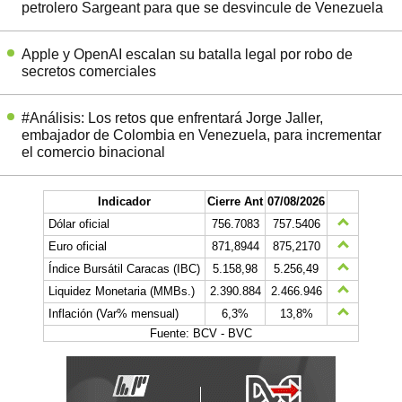
petrolero Sargeant para que se desvincule de Venezuela
Apple y OpenAI escalan su batalla legal por robo de
secretos comerciales
#Análisis: Los retos que enfrentará Jorge Jaller,
embajador de Colombia en Venezuela, para incrementar
el comercio binacional
Indicador
Cierre Ant
07/08/2026
Dólar oficial
756.7083
757.5406
Euro oficial
871,8944
875,2170
Índice Bursátil Caracas (IBC)
5.158,98
5.256,49
Liquidez Monetaria (MMBs.)
2.390.884
2.466.946
Inflación (Var% mensual)
6,3%
13,8%
Fuente: BCV - BVC