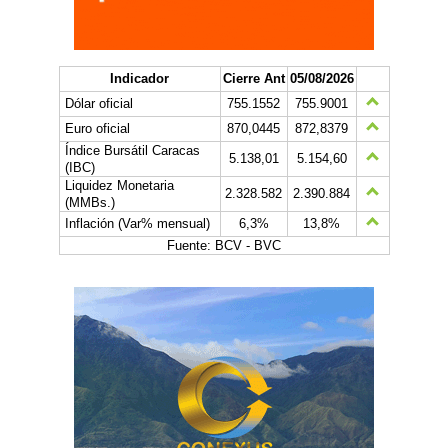
Indicador
Cierre Ant
05/08/2026
Dólar oficial
755.1552
755.9001
Euro oficial
870,0445
872,8379
Índice Bursátil Caracas
5.138,01
5.154,60
(IBC)
Liquidez Monetaria
2.328.582
2.390.884
(MMBs.)
Inflación (Var% mensual)
6,3%
13,8%
Fuente: BCV - BVC