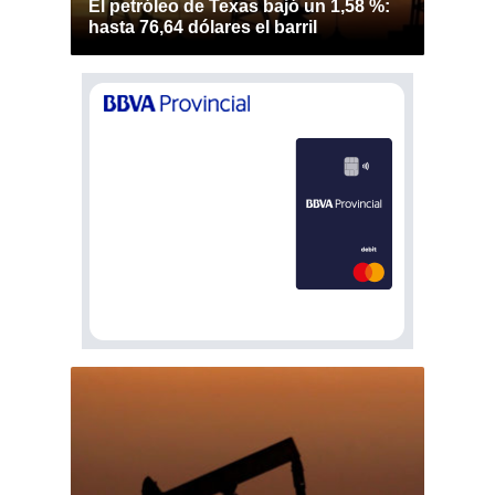
El petróleo de Texas bajó un 1,58 %:
hasta 76,64 dólares el barril