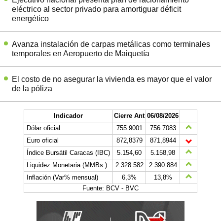
eléctrico al sector privado para amortiguar déficit
energético
Avanza instalación de carpas metálicas como terminales
temporales en Aeropuerto de Maiquetía
El costo de no asegurar la vivienda es mayor que el valor
de la póliza
Indicador
Cierre Ant
06/08/2026
Dólar oficial
755.9001
756.7083
Euro oficial
872,8379
871,8944
Índice Bursátil Caracas (IBC)
5.154,60
5.158,98
Liquidez Monetaria (MMBs.)
2.328.582
2.390.884
Inflación (Var% mensual)
6,3%
13,8%
Fuente: BCV - BVC