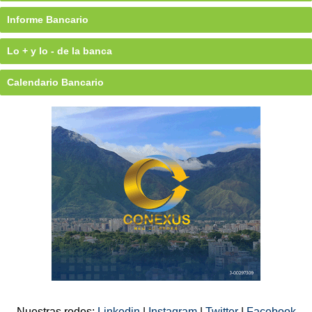
Informe Bancario
Lo + y lo - de la banca
Calendario Bancario
Nuestras redes:
Linkedin
|
Instagram
|
Twitter
|
Facebook