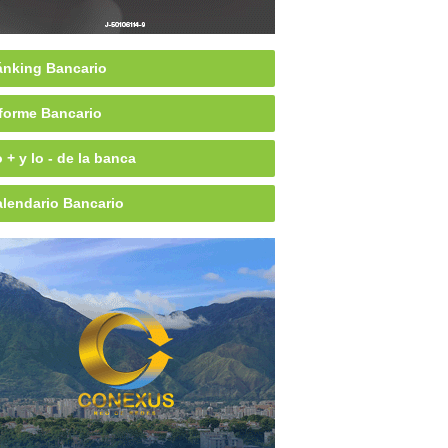
nking Bancario
forme Bancario
 + y lo - de la banca
lendario Bancario