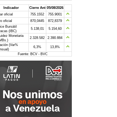
Indicador
Cierre Ant
05/08/2026
ar oficial
755.1552
755.9001
o oficial
870,0445
872,8379
ice Bursátil
5.138,01
5.154,60
acas (IBC)
uidez Monetaria
2.328.582
2.390.884
MBs.)
lación (Var%
6,3%
13,8%
nsual)
Fuente: BCV - BVC