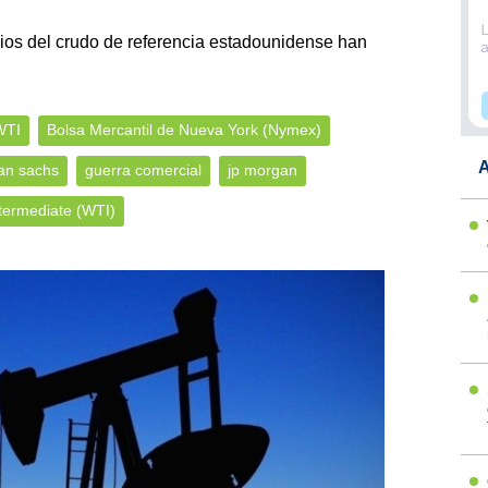
ios del crudo de referencia estadounidense han
WTI
Bolsa Mercantil de Nueva York (Nymex)
A
an sachs
guerra comercial
jp morgan
termediate (WTI)