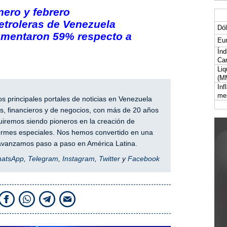
nero y febrero
etroleras de Venezuela
Dól
umentaron 59% respecto a
Eur
Índ
Car
Liq
(M
Inf
me
 principales portales de noticias en Venezuela
, financieros y de negocios, con más de 20 años
iremos siendo pioneros en la creación de
nformes especiales. Nos hemos convertido en una
y avanzamos paso a paso en América Latina.
hatsApp
,
Telegram
,
Instagram
,
Twitter
y
Facebook