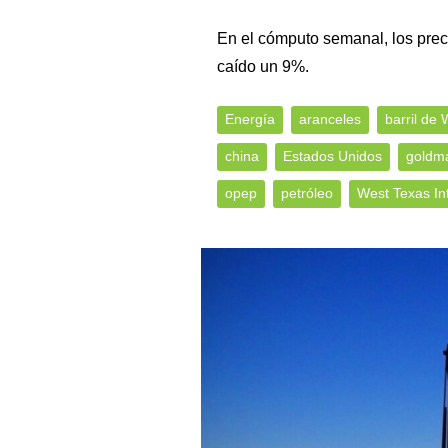
En el cómputo semanal, los prec
caído un 9%.
Energía
aranceles
barril de 
china
Estados Unidos
goldm
opep
petróleo
West Texas In