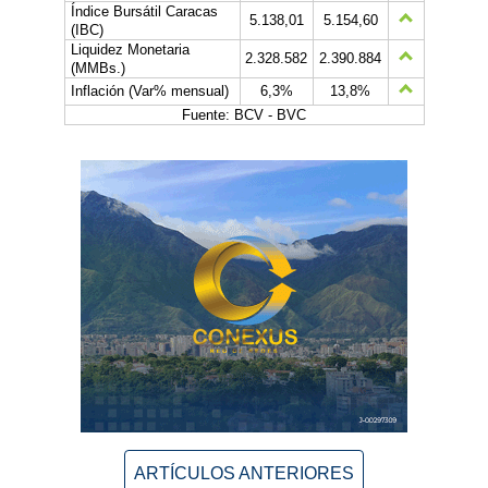
Índice Bursátil Caracas
5.138,01
5.154,60
(IBC)
Liquidez Monetaria
2.328.582
2.390.884
(MMBs.)
Inflación (Var% mensual)
6,3%
13,8%
Fuente: BCV - BVC
ARTÍCULOS ANTERIORES