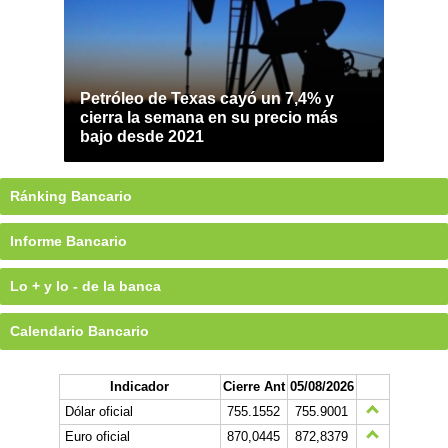
Petróleo de Texas cayó un 7,4% y
cierra la semana en su precio más
bajo desde 2021
Ránking Bancario
Informe Bancario
Lo + y lo - de la banca
Calendario Bancario
Indicador
Cierre Ant
05/08/2026
Dólar oficial
755.1552
755.9001
Euro oficial
870,0445
872,8379