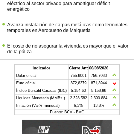
eléctrico al sector privado para amortiguar déficit
energético
Avanza instalación de carpas metálicas como terminales
temporales en Aeropuerto de Maiquetía
El costo de no asegurar la vivienda es mayor que el valor
de la póliza
Indicador
Cierre Ant
06/08/2026
Dólar oficial
755.9001
756.7083
Euro oficial
872,8379
871,8944
Índice Bursátil Caracas (IBC)
5.154,60
5.158,98
Liquidez Monetaria (MMBs.)
2.328.582
2.390.884
Inflación (Var% mensual)
6,3%
13,8%
Fuente: BCV - BVC