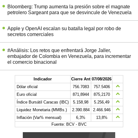
Bloomberg: Trump aumenta la presión sobre el magnate
petrolero Sargeant para que se desvincule de Venezuela
Apple y OpenAI escalan su batalla legal por robo de
secretos comerciales
#Análisis: Los retos que enfrentará Jorge Jaller,
embajador de Colombia en Venezuela, para incrementar
el comercio binacional
Indicador
Cierre Ant
07/08/2026
Dólar oficial
756.7083
757.5406
Euro oficial
871,8944
875,2170
Índice Bursátil Caracas (IBC)
5.158,98
5.256,49
Liquidez Monetaria (MMBs.)
2.390.884
2.466.946
Inflación (Var% mensual)
6,3%
13,8%
Fuente: BCV - BVC