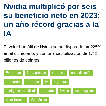
Nvidia multiplicó por seis
su beneficio neto en 2023:
un año récord gracias a la
IA
El valor bursátil de Nvidia se ha disparado un 225%
en el último año, y con una capitalización de 1,72
billones de dólares
Empresas
7 magníficas
beneficio
capitalización
demanda
empresa
IA
ingresos
inteligencia artificial
mercado
Nvidia
tecnologicas
Valor bursátil
Wall Street