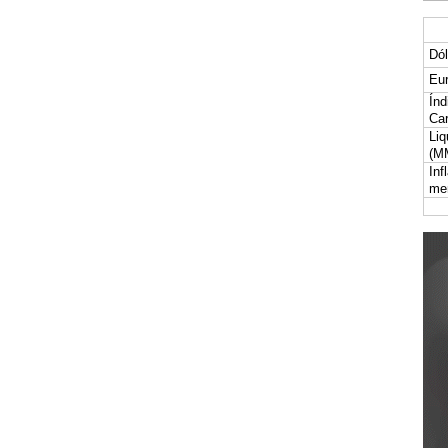
Dól
Eur
Índ
Car
Liq
(M
Inf
me