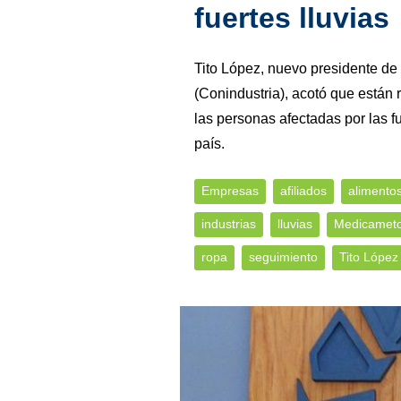
fuertes lluvias
Tito López, nuevo presidente de
(Conindustria), acotó que están
las personas afectadas por las f
país.
Empresas
afiliados
alimento
industrias
lluvias
Medicamet
ropa
seguimiento
Tito López