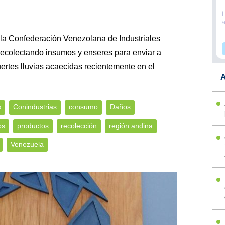
 la Confederación Venezolana de Industriales
 recolectando insumos y enseres para enviar a
uertes lluvias acaecidas recientemente en el
A
s
Conindustrias
consumo
Daños
os
productos
recolección
región andina
Venezuela