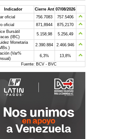
Indicador
Cierre Ant
07/08/2026
ar oficial
756.7083
757.5406
o oficial
871,8944
875,2170
ice Bursátil
5.158,98
5.256,49
acas (IBC)
uidez Monetaria
2.390.884
2.466.946
MBs.)
lación (Var%
6,3%
13,8%
nsual)
Fuente: BCV - BVC