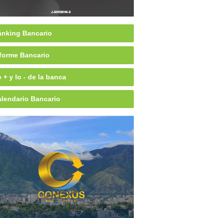
nking Bancario
forme Bancario
 + y lo - de la banca
lendario Bancario