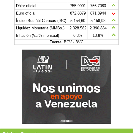
Dólar oficial
755.9001
756.7083
Euro oficial
872,8379
871,8944
Índice Bursátil Caracas (IBC)
5.154,60
5.158,98
Liquidez Monetaria (MMBs.)
2.328.582
2.390.884
Inflación (Var% mensual)
6,3%
13,8%
Fuente: BCV - BVC