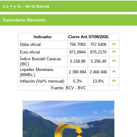
Lo + y lo - de la banca
Calendario Bancario
Indicador
Cierre Ant
07/08/2026
Dólar oficial
756.7083
757.5406
Euro oficial
871,8944
875,2170
Índice Bursátil Caracas
5.158,98
5.256,49
(IBC)
Liquidez Monetaria
2.390.884
2.466.946
(MMBs.)
Inflación (Var% mensual)
6,3%
13,8%
Fuente: BCV - BVC