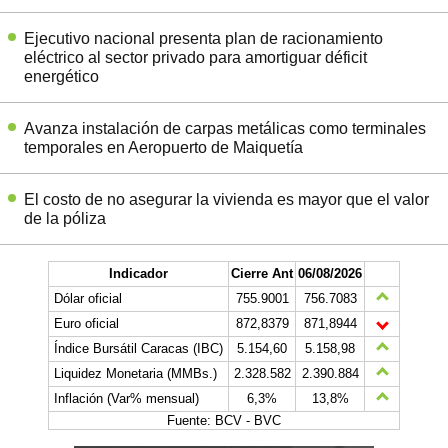
Ejecutivo nacional presenta plan de racionamiento
eléctrico al sector privado para amortiguar déficit
energético
Avanza instalación de carpas metálicas como terminales
temporales en Aeropuerto de Maiquetía
El costo de no asegurar la vivienda es mayor que el valor
de la póliza
Indicador
Cierre Ant
06/08/2026
Dólar oficial
755.9001
756.7083
Euro oficial
872,8379
871,8944
Índice Bursátil Caracas (IBC)
5.154,60
5.158,98
Liquidez Monetaria (MMBs.)
2.328.582
2.390.884
Inflación (Var% mensual)
6,3%
13,8%
Fuente: BCV - BVC