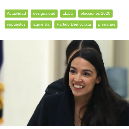
Actualidad
desigualdad
EEUU
elecciones 2020
impuestos
izquierda
Partido Demócrata
primarias