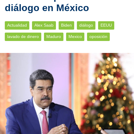
diálogo en México
Actualidad
Alex Saab
Biden
diálogo
EEUU
lavado de dinero
Maduro
Mexico
oposición