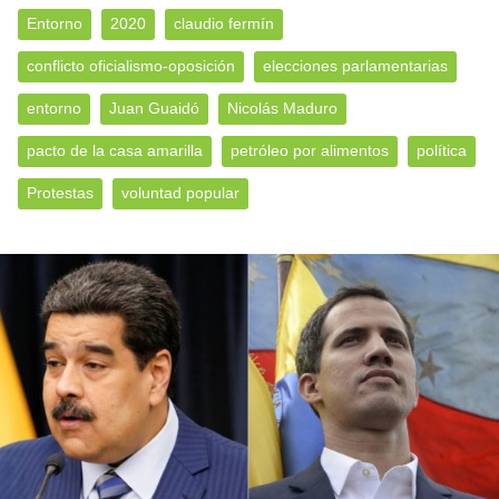
Entorno
2020
claudio fermín
conflicto oficialismo-oposición
elecciones parlamentarias
entorno
Juan Guaidó
Nicolás Maduro
pacto de la casa amarilla
petróleo por alimentos
política
Protestas
voluntad popular